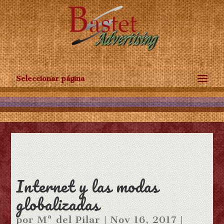
Seleccionar página
Internet y las modas
globalizadas
por
Mª del Pilar
| Nov 16, 2017 |